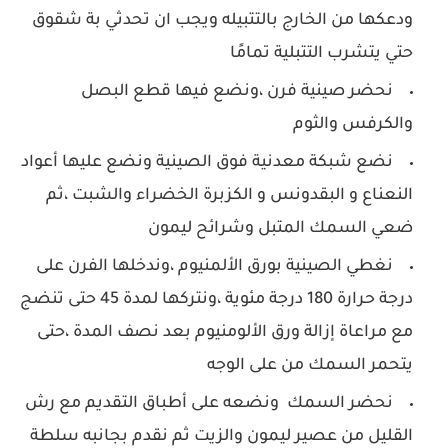
ودعكها من الخارج بالتتبيله ويجب ان تحدثي بة شقوق
حتي يتشرب التتبلية تمامًا
نحضر صينية فرن ،ونضع فيها قطع البصل
والكرفس والثوم
نضع شبكة معدنية فوق الصينية ونضع عليها أعواد
النعناع و البقدونس و الكزبرة الخضراء والشبت ،ثم
ضعي السمك المتبل وشرائح ليمون
نغطي الصينية بورق الألمنيوم ،وندخلها الفرن على
درجة حرارة 180 درجة مئوية ،ونتركها لمدة 45 حتى تنضج
مع مراعاة إزالة ورق الألومنيوم بعد نصف المدة ،حتى
يتحمر السمك من على الوجه
نحضر السمك ونضعه على أطباق التقديم مع رش
القليل من عصير ليمون والزيت ثم نقدم بجانبه سلطة