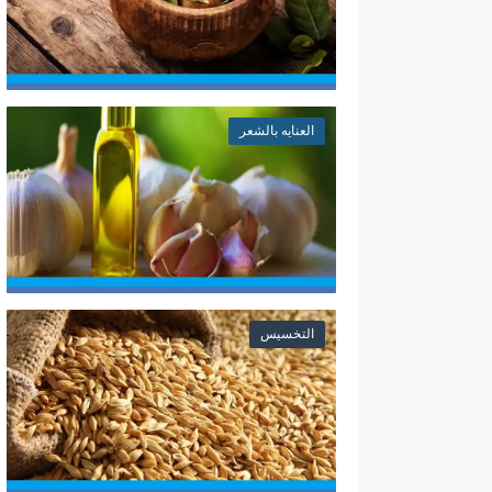
العنايه بالشعر
التخسيس