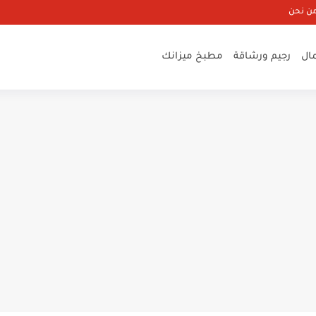
ن نحن
ال
رجيم ورشاقة
مطبخ ميزانك
تخسيس فتكات
 عالم حواء