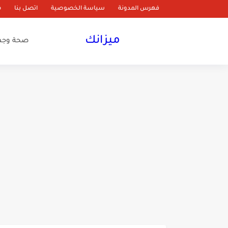
فهرس المدونة
سياسة الخصوصية
اتصل بنا
م
ميزانك
صحة وجم
تجارب القهوة الخضراء لل
تجربتي مع رجيم التمر واللبن