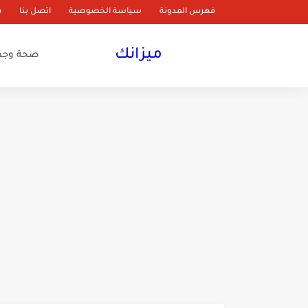
فهرس المدونة
سياسة الخصوصية
اتصل بنا
م
ميزانك
صحة وجم
زيت جوز الهند لتطويل الشع
تجربتي مع ماسك العسل وا